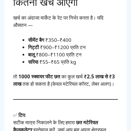
कितना खर्च आएगा
खर्च का अंदाजा मार्केट के रेट पर निर्भर करता है। यदि
औसतन —
सीमेंट बैग
₹350–₹400
गिट्टी
₹900–₹1200 प्रति टन
बालू
₹800–₹1100 प्रति टन
सरिया
₹55–₹65 प्रति kg
तो
1000 स्क्वायर फीट छत
का कुल खर्च
₹2.5 लाख से ₹3
लाख
तक हो सकता है (केवल मटेरियल कॉस्ट, लेबर अलग)।
✅
टिप
:
सटीक मात्रा निकालने के लिए हमारा
छत मटेरियल
कैलकुलेटर
इस्तेमाल करें, जहां आप बस अपना क्षेत्रफल