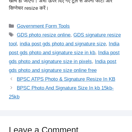
खत्म हो जाएगा। अभी ऊपर दिए गए टूल से अपनी फोटो और
सिग्नेचर resize करें।
Categories
Government Form Tools
Tags
GDS photo resize online
,
GDS signature resize
tool
,
india post gds photo and signature size
,
India
post gds photo and signature size in kb
,
India post
gds photo and signature size in pixels
,
India post
gds photo and signature size online free
BPSC ATPS Photo & Signature Resize In KB
BPSC Photo And Signature Size In kb 15kb-
25kb
Leave a Comment