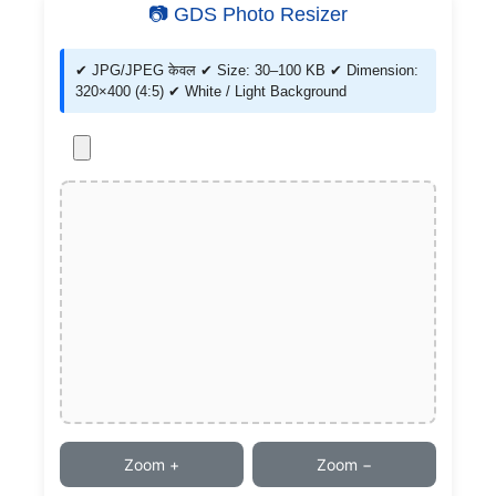
📷 GDS Photo Resizer
✔ JPG/JPEG केवल ✔ Size: 30–100 KB ✔ Dimension:
320×400 (4:5) ✔ White / Light Background
Zoom +
Zoom −