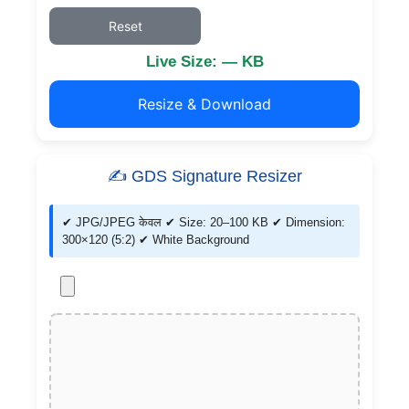
Reset
Live Size: — KB
Resize & Download
✍️ GDS Signature Resizer
✔ JPG/JPEG केवल ✔ Size: 20–100 KB ✔ Dimension:
300×120 (5:2) ✔ White Background