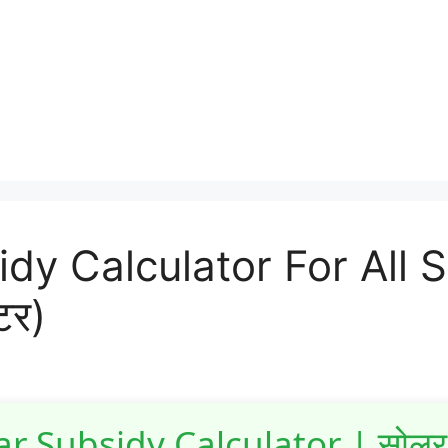
y Calculator For All Sta
टर)
ar Subsidy Calculator | सोलर 