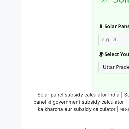
🔋 Solar Panel
🌍 Select Your 
Solar panel subsidy calculator India | So
panel ki government subsidy calculator | S
ka kharcha aur subsidy calculator | भारत म