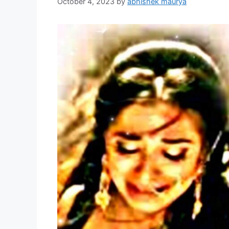
October 4, 2023
by
abhishek maurya