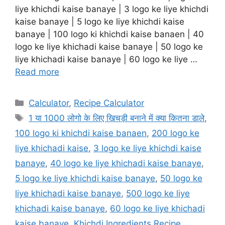
liye khichdi kaise banaye | 3 logo ke liye khichdi
kaise banaye | 5 logo ke liye khichdi kaise
banaye | 100 logo ki khichdi kaise banaen | 40
logo ke liye khichadi kaise banaye | 50 logo ke
liye khichadi kaise banaye | 60 logo ke liye …
Read more
Categories
Calculator
,
Recipe Calculator
Tags
1 या 1000 लोगो के लिए खिचड़ी बनाने में क्या कितना डाले
,
100 logo ki khichdi kaise banaen
,
200 logo ke
liye khichadi kaise
,
3 logo ke liye khichdi kaise
banaye
,
40 logo ke liye khichadi kaise banaye
,
5 logo ke liye khichdi kaise banaye
,
50 logo ke
liye khichadi kaise banaye
,
500 logo ke liye
khichadi kaise banaye
,
60 logo ke liye khichadi
kaise banaye
,
Khichdi Ingredients Recipe