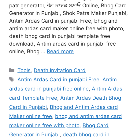
patr generator, ਭੋਗ ਕਾਰਡ ਬਣਾਓ Online, Bhog Card
Generator in Punjabi, Shok Patra Maker Punjabi,
Antim Ardas Card in punjabi Free, bhog and
antim ardas card maker online free with photo,
death bhog card in punjabi template free
download, Antim ardas card in punjabi free
online, Bhog …
Read more
Categories
Tools
,
Death Invitation Card
Tags
Antim Ardas Card in punjabi Free
,
Antim
ardas card in punjabi free online
,
Antim Ardas
card Template Free
,
Antim Ardas Death Bhog
Card in Punjabi
,
Bhog and Antim Ardas card
Maker online free
,
bhog and antim ardas card
maker online free with photo
,
Bhog Card
Generator in Punjabi
,
death bhog card in