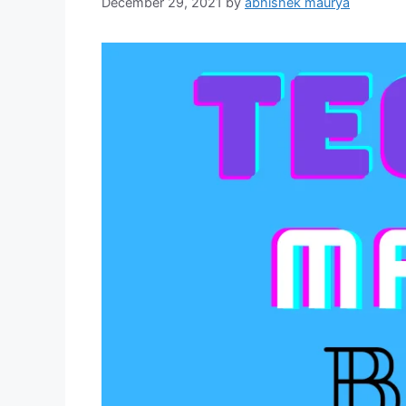
December 29, 2021
by
abhishek maurya