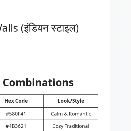
s (इंडियन स्टाइल)
l Combinations
Hex Code
Look/Style
#580F41
Calm & Romantic
#4B3621
Cozy Traditional