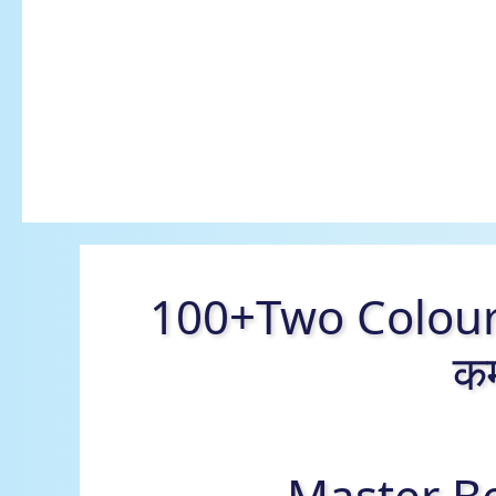
100+Two Colour
कम
Master B