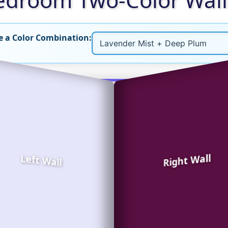
 a Color Combination:
Right Wall
Left Wall