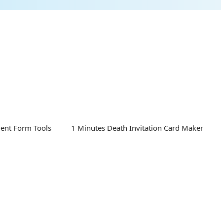
Skip
to
content
nt Form Tools
1 Minutes Death Invitation Card Maker