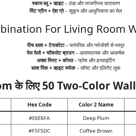
स्काय ब्लू + व्हाइट
– ठंडा और ताजगीभरा वातावरण
मिंट ग्रीन + ऐश ग्रे
– सुकून और आधुनिकता का मेल
nation For Living Room Wall
पीच ब्लश + टेराकोटा
– पारंपरिक और गर्मजोशी से भरपूर
पेल येलो + चॉकलेट ब्राउन
– आरामदायक और आकर्षक
अक्वा मिस्ट + कोरल
– फ्रेश और इनवाइटिंग
ब्लश पिंक + व्हाइट स्मोक
– सॉफ्ट और एलिगेंट लुक
m के लिए 50 Two-Color Wal
e
Hex Code
Color 2 Name
#E6E6FA
Deep Plum
#F5F5DC
Coffee Brown