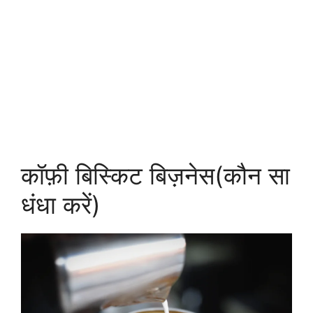
कॉफ़ी बिस्किट बिज़नेस(कौन सा
धंधा करें)