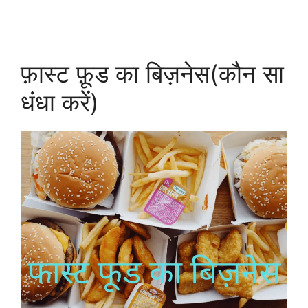
फ़ास्ट फ़ूड का बिज़नेस(कौन सा
धंधा करें)